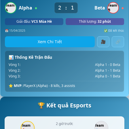
Team
Team
Alpha
●
2 : 1
Beta
●
A
B
Giải đấu:
VCS Mùa Hè
Thời lượng:
32 phút
📅 15/04/2025
✅ Đã kết thúc
Xem Chi Tiết
🎥
🔗
📊 Thống Kê Trận Đấu
Vòng 1:
Alpha 1 - 0 Beta
Vòng 2:
Alpha 1 - 1 Beta
Vòng 3:
Alpha 0 - 1 Beta
⭐
MVP:
PlayerX (Alpha) - 8 kills, 3 assists
🏆 Kết quả Esports
2 giờ trước
Team
Team