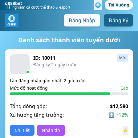
q888bet
🌐
Tải Xuống
Trải nghiệm cá cược thể thao & esport
Đăng Nhập
Đăng Ký
Danh sách thành viên tuyến dưới
ID: 10011
Mới
Đăng ký 2 ngày trước
Lần đăng nhập gần nhất: 2 giờ trước
Mức độ hoạt động
Cao
Tổng đóng góp:
$12,580
Xu hướng tăng trưởng:
⬆
+12%
★
Chi tiết
Nhắn tin