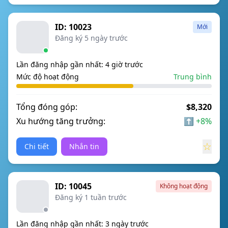
ID: 10023
Mới
Đăng ký 5 ngày trước
Lần đăng nhập gần nhất: 4 giờ trước
Mức độ hoạt động
Trung bình
Tổng đóng góp:
$8,320
Xu hướng tăng trưởng:
⬆
+8%
☆
Chi tiết
Nhắn tin
ID: 10045
Không hoạt động
Đăng ký 1 tuần trước
Lần đăng nhập gần nhất: 3 ngày trước