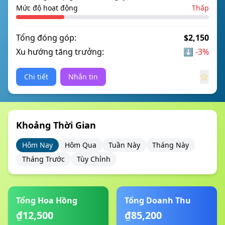
Mức độ hoạt động
Thấp
Tổng đóng góp:
$2,150
Xu hướng tăng trưởng:
⬇
-3%
☆
Chi tiết
Nhắn tin
Khoảng Thời Gian
Hôm Nay
Hôm Qua
Tuần Này
Tháng Này
Tháng Trước
Tùy Chỉnh
Tổng Hoa Hồng
Tổng Doanh Thu
₫12,500
₫85,200