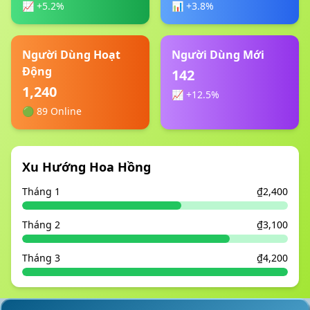
📈 +5.2%
📊 +3.8%
Người Dùng Hoạt
Người Dùng Mới
Động
142
1,240
📈 +12.5%
🟢 89 Online
Xu Hướng Hoa Hồng
Tháng 1
₫2,400
Tháng 2
₫3,100
Tháng 3
₫4,200